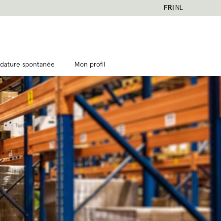
FR
NL
dature spontanée
Mon profil