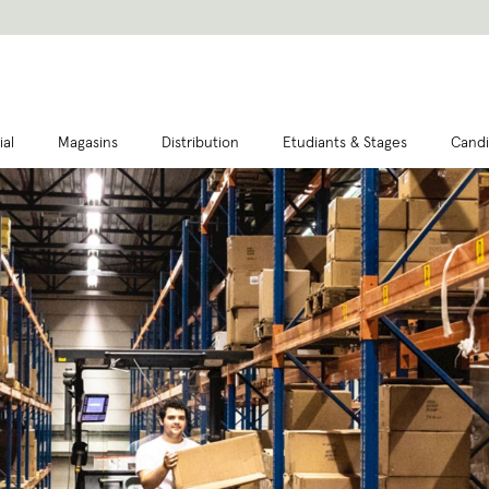
ial
Magasins
Distribution
Etudiants & Stages
Candi