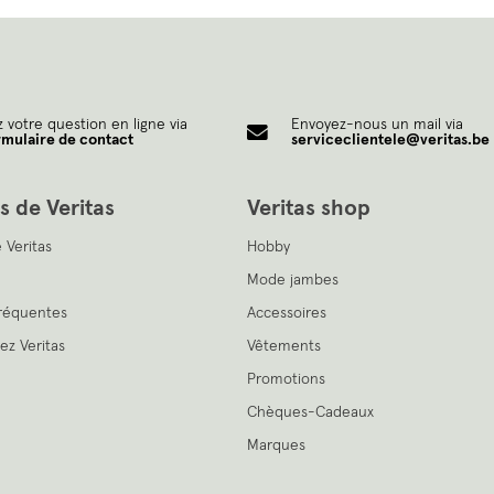
 votre question en ligne via
Envoyez-nous un mail via
rmulaire de contact
serviceclientele@veritas.be
s de Veritas
Veritas shop
 Veritas
Hobby
Mode jambes
fréquentes
Accessoires
hez Veritas
Vêtements
Promotions
Chèques-Cadeaux
Marques